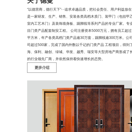
关于德曼
“以德营商，德行天下”- -追求卓越品质，把社会责任、用户利益
是一家研发、生产、销售、安装各类高档木质门、装甲门（包括甲
室内工艺木门）及装饰墙身板、踢脚线等系列产品的专业厂家。专
目门类产品配套制安工程。 公司注册资本5000万元，拥有员工超过1
平方米，年产各类高档门类产品逾30万套，踢脚线逾300万米。公
司超过500家，完成了国内外数以千记的门类产品 工程项目，得到
海、保利、融创、绿城、华发、越秀、瑞安等大型房地产商形成了
的行业领先厂商，并依然保持着快速增长的态势。