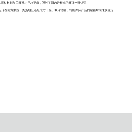
从原材料到加工环节均严格要求，通过了国内最权威的环保十环认证。
，无论在南方潮湿、炎热地区还是北方干燥、寒冷地区，均能保持产品的超强耐候性及稳定