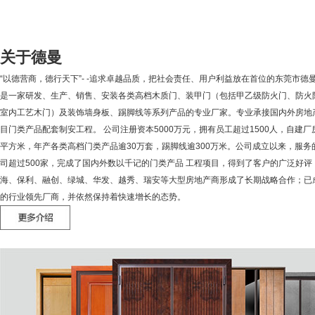
关于德曼
“以德营商，德行天下”- -追求卓越品质，把社会责任、用户利益放在首位的东莞市德
是一家研发、生产、销售、安装各类高档木质门、装甲门（包括甲乙级防火门、防火
室内工艺木门）及装饰墙身板、踢脚线等系列产品的专业厂家。专业承接国内外房地
目门类产品配套制安工程。 公司注册资本5000万元，拥有员工超过1500人，自建厂
平方米，年产各类高档门类产品逾30万套，踢脚线逾300万米。公司成立以来，服务
司超过500家，完成了国内外数以千记的门类产品 工程项目，得到了客户的广泛好评
海、保利、融创、绿城、华发、越秀、瑞安等大型房地产商形成了长期战略合作；已
的行业领先厂商，并依然保持着快速增长的态势。