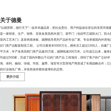
关于德曼
“以德营商，德行天下”- -追求卓越品质，把社会责任、用户利益放在首位的东莞市德
是一家研发、生产、销售、安装各类高档木质门、装甲门（包括甲乙级防火门、防火
室内工艺木门）及装饰墙身板、踢脚线等系列产品的专业厂家。专业承接国内外房地
目门类产品配套制安工程。 公司注册资本5000万元，拥有员工超过1500人，自建厂
平方米，年产各类高档门类产品逾30万套，踢脚线逾300万米。公司成立以来，服务
司超过500家，完成了国内外数以千记的门类产品 工程项目，得到了客户的广泛好评
海、保利、融创、绿城、华发、越秀、瑞安等大型房地产商形成了长期战略合作；已
的行业领先厂商，并依然保持着快速增长的态势。