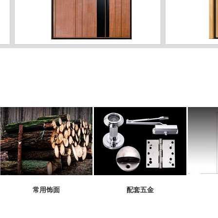
J-03
ZJ-04
常用饰面
配套五金