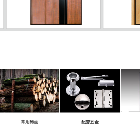
-03
ZJ-04
常用饰面
配套五金