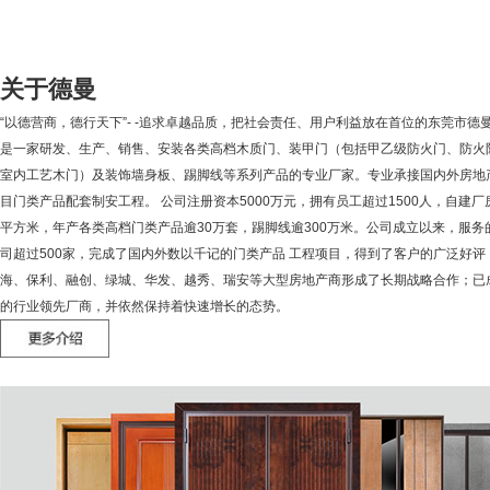
关于德曼
“以德营商，德行天下”- -追求卓越品质，把社会责任、用户利益放在首位的东莞市德
是一家研发、生产、销售、安装各类高档木质门、装甲门（包括甲乙级防火门、防火
室内工艺木门）及装饰墙身板、踢脚线等系列产品的专业厂家。专业承接国内外房地
目门类产品配套制安工程。 公司注册资本5000万元，拥有员工超过1500人，自建厂
平方米，年产各类高档门类产品逾30万套，踢脚线逾300万米。公司成立以来，服务
司超过500家，完成了国内外数以千记的门类产品 工程项目，得到了客户的广泛好评
海、保利、融创、绿城、华发、越秀、瑞安等大型房地产商形成了长期战略合作；已
的行业领先厂商，并依然保持着快速增长的态势。