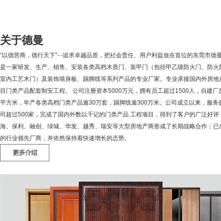
关于德曼
“以德营商，德行天下”- -追求卓越品质，把社会责任、用户利益放在首位的东莞市德
是一家研发、生产、销售、安装各类高档木质门、装甲门（包括甲乙级防火门、防火
室内工艺木门）及装饰墙身板、踢脚线等系列产品的专业厂家。专业承接国内外房地
目门类产品配套制安工程。 公司注册资本5000万元，拥有员工超过1500人，自建厂
平方米，年产各类高档门类产品逾30万套，踢脚线逾300万米。公司成立以来，服务
司超过500家，完成了国内外数以千记的门类产品 工程项目，得到了客户的广泛好评
海、保利、融创、绿城、华发、越秀、瑞安等大型房地产商形成了长期战略合作；已
的行业领先厂商，并依然保持着快速增长的态势。