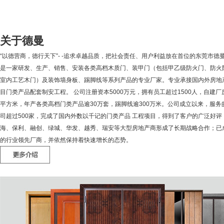
关于德曼
“以德营商，德行天下”- -追求卓越品质，把社会责任、用户利益放在首位的东莞市德
是一家研发、生产、销售、安装各类高档木质门、装甲门（包括甲乙级防火门、防火
室内工艺木门）及装饰墙身板、踢脚线等系列产品的专业厂家。专业承接国内外房地
目门类产品配套制安工程。 公司注册资本5000万元，拥有员工超过1500人，自建厂
平方米，年产各类高档门类产品逾30万套，踢脚线逾300万米。公司成立以来，服务
司超过500家，完成了国内外数以千记的门类产品 工程项目，得到了客户的广泛好评
海、保利、融创、绿城、华发、越秀、瑞安等大型房地产商形成了长期战略合作；已
的行业领先厂商，并依然保持着快速增长的态势。