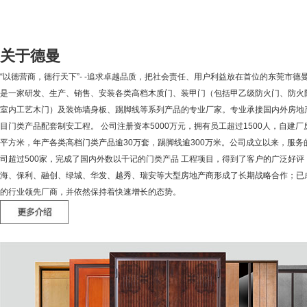
关于德曼
“以德营商，德行天下”- -追求卓越品质，把社会责任、用户利益放在首位的东莞市德
是一家研发、生产、销售、安装各类高档木质门、装甲门（包括甲乙级防火门、防火
室内工艺木门）及装饰墙身板、踢脚线等系列产品的专业厂家。专业承接国内外房地
目门类产品配套制安工程。 公司注册资本5000万元，拥有员工超过1500人，自建厂
平方米，年产各类高档门类产品逾30万套，踢脚线逾300万米。公司成立以来，服务
司超过500家，完成了国内外数以千记的门类产品 工程项目，得到了客户的广泛好评
海、保利、融创、绿城、华发、越秀、瑞安等大型房地产商形成了长期战略合作；已
的行业领先厂商，并依然保持着快速增长的态势。